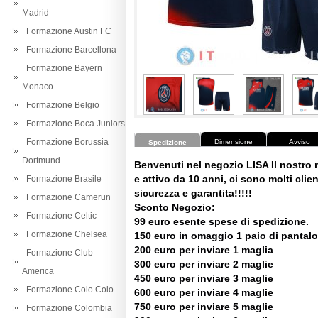
Madrid
Formazione Austin FC
Formazione Barcellona
Formazione Bayern
Monaco
Formazione Belgio
Formazione Boca Juniors
Formazione Borussia
Dimensione
Avviso
Spedizione
Dortmund
Benvenuti nel negozio LISA Il nostro
e attivo da 10 anni, ci sono molti client
Formazione Brasile
sicurezza e garantita!!!!!
Formazione Camerun
Sconto Negozio:
Formazione Celtic
99 euro esente spese di spedizione.
Formazione Chelsea
150 euro in omaggio 1 paio di pantalo
200 euro per inviare 1 maglia
Formazione Club
300 euro per inviare 2 maglie
America
450 euro per inviare 3 maglie
Formazione Colo Colo
600 euro per inviare 4 maglie
750 euro per inviare 5 maglie
Formazione Colombia