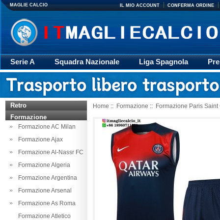
MAGLIE CALCIO
IL MIO ACCOUNT
CONFERMA ORDINE
Serie A
Squadra Nazionale
Liga Spagnola
Pre
Giacca
Rugby
trasporto
Accessori
Retr
Retro
Home
::
Formazione
::
Formazione Paris Saint
Formazione
Formazione AC Milan
Formazione Ajax
Formazione Al-Nassr FC
Formazione Algeria
Formazione Argentina
Formazione Arsenal
Formazione As Roma
Formazione Atletico