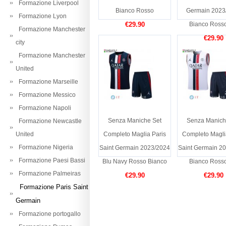
Formazione Liverpool
Bianco Rosso
Germain 2023
Formazione Lyon
€29.90
Bianco Rosso
Formazione Manchester
€29.90
city
Formazione Manchester
United
Formazione Marseille
Formazione Messico
Formazione Napoli
Senza Maniche Set
Senza Manich
Formazione Newcastle
United
Completo Maglia Paris
Completo Magli
Formazione Nigeria
Saint Germain 2023/2024
Saint Germain 2
Formazione Paesi Bassi
Blu Navy Rosso Bianco
Bianco Rosso
Formazione Palmeiras
€29.90
€29.90
Formazione Paris Saint
Germain
Formazione portogallo