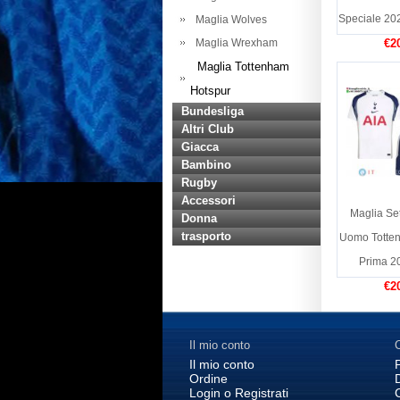
Speciale 20
Maglia Wolves
Maglia Wrexham
€2
Maglia Tottenham
Hotspur
Bundesliga
Altri Club
Giacca
Bambino
Rugby
Accessori
Maglia Se
Donna
trasporto
Uomo Totte
Prima 2
€2
Il mio conto
C
Il mio conto
Ordine
Login o Registrati