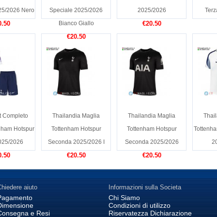
25/2026 Nero
Speciale 2025/2026
2025/2026
Terz
0.50
Bianco Giallo
€20.50
€20.50
t Completo
Thailandia Maglia
Thailandia Maglia
Thai
nham Hotspur
Tottenham Hotspur
Tottenham Hotspur
Tottenha
025/2026
Seconda 2025/2026 I
Seconda 2025/2026
2
0.50
€20.50
€20.50
hiedere aiuto
Informazioni sulla Societa
Pagamento
Chi Siamo
Dimensione
Condizioni di utilizzo
Consegna e Resi
Riservatezza Dichiarazione