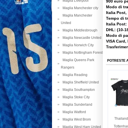
Maglia Liverpool
900 euro pe
Modo di tr
Maglia Manchester city
Italia Post
Maglia Manchester
Tempo di t
United
Italia Post:
DHL: (10-18
Maglia Middlesbrough
Modo di p
Maglia Newcastle United
VISA Card,
Maglia Norwich City
Trasferime
Maglia Nottingham Forest
Maglia Queens Park
POTRESTE 
Rangers
Maglia Reading
Maglia Sheffield United
Maglia Southampton
Maglia Stoke City
Maglia Sunderland
Maglia Watford
Thailand
Maglia West Brom
Tottenha
Maglia West Ham United