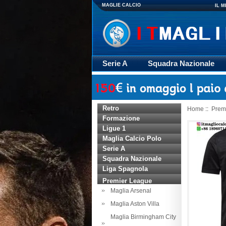
MAGLIE CALCIO
IL 
Serie A
Squadra Nazionale
Giacca
Rugby
trasporto
Retro
Home
::
Prem
Formazione
Ligue 1
Maglia Calcio Polo
Serie A
Squadra Nazionale
Liga Spagnola
Premier League
Maglia Arsenal
Maglia Aston Villa
Maglia Birmingham City