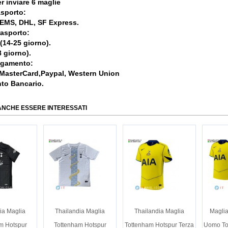
r inviare 6 maglie
asporto:
, EMS, DHL, SF Express.
rasporto:
 (14-25 giorno).
 giorno).
agamento:
 MasterCard,Paypal, Western Union
nto Bancario.
ANCHE ESSERE INTERESSATI
ia Maglia
Thailandia Maglia
Thailandia Maglia
Maglia
m Hotspur
Tottenham Hotspur
Tottenham Hotspur Terza
Uomo To