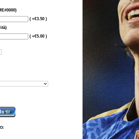
E#0000)
( +€3.50 )
ità)
( +€5.00 )
O: