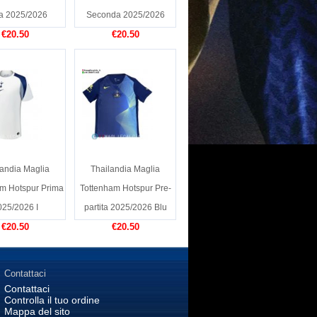
a 2025/2026
Seconda 2025/2026
€20.50
€20.50
landia Maglia
Thailandia Maglia
m Hotspur Prima
Tottenham Hotspur Pre-
025/2026 I
partita 2025/2026 Blu
€20.50
€20.50
Contattaci
Contattaci
Controlla il tuo ordine
Mappa del sito