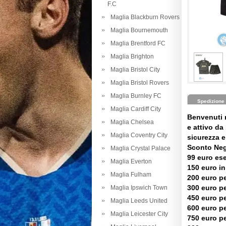
F.C
Maglia Blackburn Rovers
Maglia Bournemouth
Maglia Brentford FC
Maglia Brighton
Maglia Bristol City
Maglia Bristol Rovers
Maglia Burnley FC
Spedizione
Maglia Cardiff City
Benvenuti 
Maglia Chelsea
e attivo da 
Maglia Coventry City
sicurezza e 
Sconto Neg
Maglia Crystal Palace
99 euro es
Maglia Everton
150 euro in
Maglia Fulham
200 euro pe
300 euro pe
Maglia Ipswich Town
450 euro pe
Maglia Leeds United
600 euro pe
Maglia Leicester City
750 euro pe