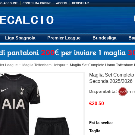
MIO ACCOUNT
CONFERMA ORDINE
ACCEDI
REGISTRAR
Liga Spagnola
Premier League
Bundesliga
Ba
Accessori
Retro
Formazione
Ligue 1
M
ier League
::
Maglia Tottenham Hotspur
:: Maglia Set Completo Uomo Tottenham
Maglia Set Completo
Seconda 2025/2026
Disponibilita:
in 
€20.50
Fai la scelta:
Taglia