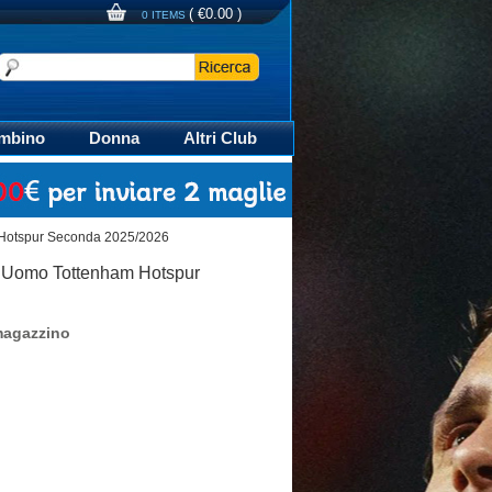
(
€0.00
)
0 ITEMS
mbino
Donna
Altri Club
aglia Calcio Polo
 Hotspur Seconda 2025/2026
 Uomo Tottenham Hotspur
magazzino