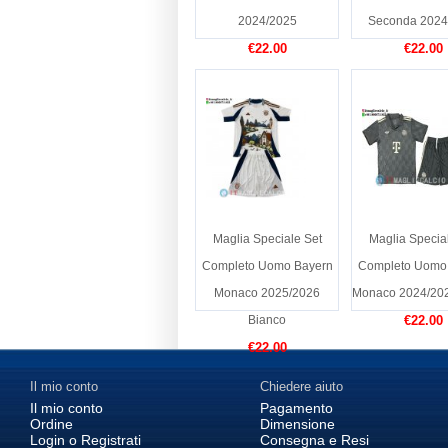
2024/2025
Seconda 2024
€22.00
€22.00
Maglia Speciale Set
Maglia Specia
Completo Uomo Bayern
Completo Uomo
Monaco 2025/2026
Monaco 2024/202
Bianco
€22.00
€22.00
Il mio conto
Chiedere aiuto
Il mio conto
Pagamento
Ordine
Dimensione
Login o Registrati
Consegna e Resi