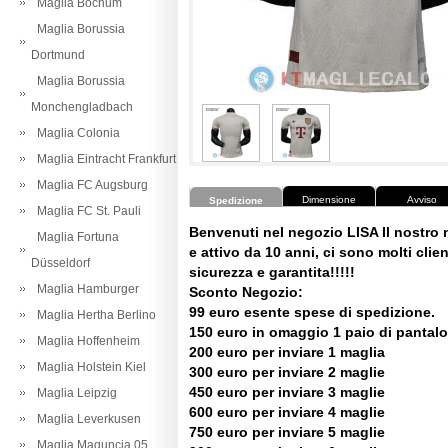
Maglia Bochum
Maglia Borussia
Dortmund
Maglia Borussia
Monchengladbach
Maglia Colonia
Maglia Eintracht Frankfurt
Maglia FC Augsburg
Dimensione
Avviso
Spedizione
Maglia FC St. Pauli
Benvenuti nel negozio LISA Il nostro
Maglia Fortuna
e attivo da 10 anni, ci sono molti client
Düsseldorf
sicurezza e garantita!!!!!
Maglia Hamburger
Sconto Negozio:
99 euro esente spese di spedizione.
Maglia Hertha Berlino
150 euro in omaggio 1 paio di pantalo
Maglia Hoffenheim
200 euro per inviare 1 maglia
Maglia Holstein Kiel
300 euro per inviare 2 maglie
450 euro per inviare 3 maglie
Maglia Leipzig
600 euro per inviare 4 maglie
Maglia Leverkusen
750 euro per inviare 5 maglie
Maglia Maguncia 05