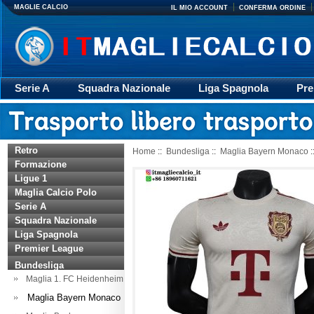
MAGLIE CALCIO
IL MIO ACCOUNT
CONFERMA ORDINE
Serie A
Squadra Nazionale
Liga Spagnola
Pre
Giacca
Rugby
trasporto
Accessori
Retr
Retro
Home
::
Bundesliga
::
Maglia Bayern Monaco
:
Formazione
Ligue 1
Maglia Calcio Polo
Serie A
Squadra Nazionale
Liga Spagnola
Premier League
Bundesliga
Maglia 1. FC Heidenheim
Maglia Bayern Monaco