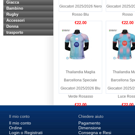
Giacca
Giocatori 2025/2026 Nero
Giocatori 2025/2
Bambino
Rugby
Rosso Blu
Rosso
Accessori
€22.00
€22.00
Donna
trasporto
Thailandia Maglia
Thailandia M
Barcellona Speciale
Barcellona Sp
Giocatori 2025/2026 Blu
Giocatori 2025/
Verde Rosasso
Luce Ros
€22.00
€22.00
Il mio conto
Chiedere aiuto
Il mio conto
Pagamento
Ordine
Dimensione
Login o Registrati
Consegna e Resi