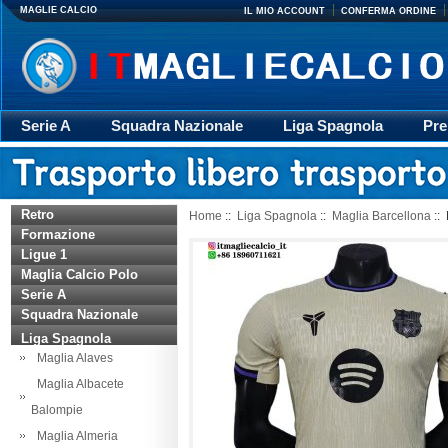
MAGLIE CALCIO
IL MIO ACCOUNT
CONFERMA ORDINE
Serie A
Squadra Nazionale
Liga Spagnola
Pre
Giacca
Rugby
trasporto
Accessori
Retr
Retro
Home
::
Liga Spagnola
::
Maglia Barcellona
::
Formazione
Ligue 1
Maglia Calcio Polo
Serie A
Squadra Nazionale
Liga Spagnola
Maglia Alaves
Maglia Albacete
Balompie
Maglia Almeria