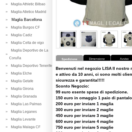
Maglia Athletic Bilbao
Maglia Atletico Madrid
Maglia Barcellona
Maglia Burgos CF
Maglia Cadiz
Maglia Celta de vigo
Maglia Deportivo de La
Coruña
Dimensione
Avviso
Spedizione
Maglia Deportivo Tenerife
Benvenuti nel negozio LISA Il nostro
Maglia Elche
e attivo da 10 anni, ci sono molti client
sicurezza e garantita!!!!!
Maglia Getafe
Sconto Negozio:
Maglia Girona
99 euro esente spese di spedizione.
Maglia Granada
150 euro in omaggio 1 paio di pantalo
200 euro per inviare 1 maglia
Maglia Las Palmas
300 euro per inviare 2 maglie
Maglia Leganes
450 euro per inviare 3 maglie
Maglia Levante
600 euro per inviare 4 maglie
Maglia Malaga CF
750 euro per inviare 5 maglie