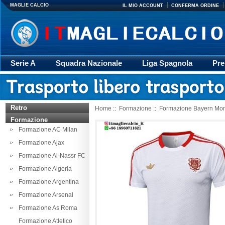
MAGLIE CALCIO
IL MIO ACCOUNT
CONFERMA ORDINE
Serie A
Squadra Nazionale
Liga Spagnola
Pre
Giacca
Rugby
trasporto
Accessori
Retr
Retro
Home
::
Formazione
::
Formazione Bayern Mo
Formazione
Formazione AC Milan
Formazione Ajax
Formazione Al-Nassr FC
Formazione Algeria
Formazione Argentina
Formazione Arsenal
Formazione As Roma
Formazione Atletico