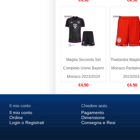
€4.90
€4.90
Maglia Seconda Set
Thailandia Magli
Completo Uomo Bayern
Monaco Pantalon
Monaco 2023/2024
2023/202
€4.90
€4.90
Il mio conto
Chiedere aiuto
Il mio conto
Pagamento
Ordine
Dimensione
Login o Registrati
Consegna e Resi