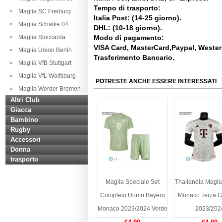
Tempo di trasporto:
Maglia SC Freiburg
Italia Post: (14-25 giorno).
Maglia Schalke 04
DHL: (10-18 giorno).
Maglia Stoccarda
Modo di pagamento:
VISA Card, MasterCard,Paypal, Weste
Maglia Union Berlin
Trasferimento Bancario.
Maglia VfB Stuttgart
Maglia VfL Wolfsburg
POTRESTE ANCHE ESSERE INTERESSATI
Maglia Werder Bremen
Altri Club
Giacca
Bambino
Rugby
Accessori
Donna
trasporto
Maglia Speciale Set
Thailandia Magli
Completo Uomo Bayern
Monaco Terza Gi
Monaco 2023/2024 Verde
2023/202