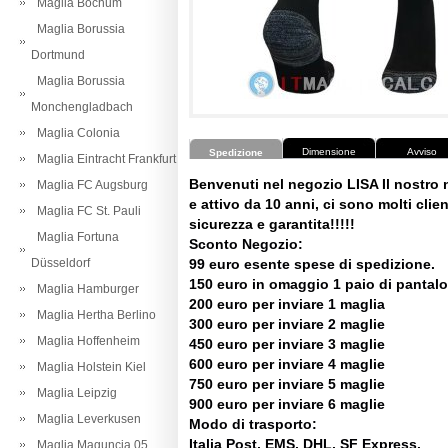
Maglia Bochum
Maglia Borussia
Dortmund
Maglia Borussia
Monchengladbach
Maglia Colonia
Dimensione
Avviso
Spedizione
Maglia Eintracht Frankfurt
Benvenuti nel negozio LISA Il nostro
Maglia FC Augsburg
e attivo da 10 anni, ci sono molti client
Maglia FC St. Pauli
sicurezza e garantita!!!!!
Maglia Fortuna
Sconto Negozio:
Düsseldorf
99 euro esente spese di spedizione.
150 euro in omaggio 1 paio di pantalo
Maglia Hamburger
200 euro per inviare 1 maglia
Maglia Hertha Berlino
300 euro per inviare 2 maglie
Maglia Hoffenheim
450 euro per inviare 3 maglie
600 euro per inviare 4 maglie
Maglia Holstein Kiel
750 euro per inviare 5 maglie
Maglia Leipzig
900 euro per inviare 6 maglie
Maglia Leverkusen
Modo di trasporto:
Italia Post, EMS, DHL, SF Express.
Maglia Maguncia 05