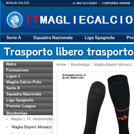
MAGLIE CALCIO
IL MIO ACCOUNT
CONFERMA ORDINE
Serie A
Squadra Nazionale
Liga Spagnola
Pre
Giacca
Rugby
trasporto
Accessori
Retr
Retro
Home
::
Bundesliga
::
Maglia Bayern Monaco
:
Formazione
Ligue 1
Maglia Calcio Polo
Serie A
Squadra Nazionale
Liga Spagnola
Premier League
Bundesliga
Maglia 1. FC Heidenheim
Maglia Bayern Monaco