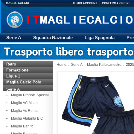
MAGLIE CALCIO
IL MIO ACCOUNT
CONFERMA ORDINE
Serie A
Squadra Nazionale
Liga Spagnola
Pre
Giacca
Rugby
trasporto
Accessori
Retr
Retro
Home
::
Serie A
::
Maglia Pallacanestro
:: 202
Formazione
Ligue 1
Maglia Calcio Polo
Serie A
Maglia Prodotti Speciali
Maglia AC Milan
Maglia As Roma
Maglia Atalanta B.C
Maglia Bari fc