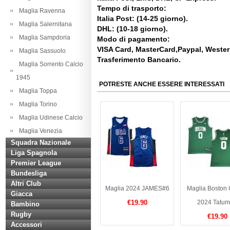
Tempo di trasporto:
Maglia Ravenna
Italia Post: (14-25 giorno).
Maglia Salernitana
DHL: (10-18 giorno).
Maglia Sampdoria
Modo di pagamento:
VISA Card, MasterCard,Paypal, Weste
Maglia Sassuolo
Trasferimento Bancario.
Maglia Sorrento Calcio
1945
POTRESTE ANCHE ESSERE INTERESSATI
Maglia Toppa
Maglia Torino
Maglia Udinese Calcio
Maglia Venezia
Squadra Nazionale
Liga Spagnola
Premier League
Bundesliga
Altri Club
Maglia 2024 JAMES#6
Maglia Boston 
Giacca
€19.90
2024 Tatu
Bambino
Rugby
€19.90
Accessori