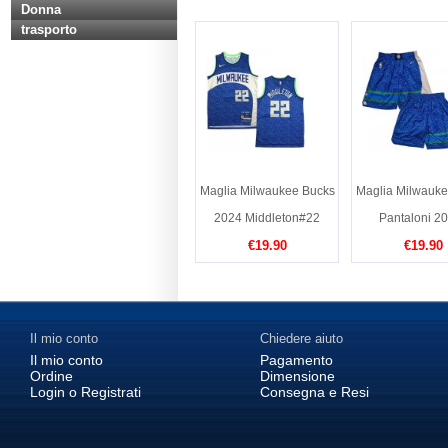
Donna
trasporto
Maglia Milwaukee Bucks
Maglia Milwauke
2024 Middleton#22
Pantaloni 20
€19.90
€19.90
Il mio conto
Chiedere aiuto
Il mio conto
Pagamento
Ordine
Dimensione
Login o Registrati
Consegna e Resi