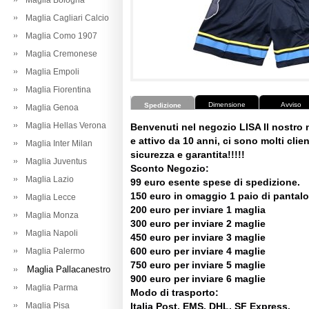
Maglia Bologna
Maglia Cagliari Calcio
Maglia Como 1907
Maglia Cremonese
Maglia Empoli
Maglia Fiorentina
Dimensione
Avviso
Spedizione
Maglia Genoa
Maglia Hellas Verona
Benvenuti nel negozio LISA Il nostro
e attivo da 10 anni, ci sono molti client
Maglia Inter Milan
sicurezza e garantita!!!!!
Maglia Juventus
Sconto Negozio:
Maglia Lazio
99 euro esente spese di spedizione.
150 euro in omaggio 1 paio di pantalo
Maglia Lecce
200 euro per inviare 1 maglia
Maglia Monza
300 euro per inviare 2 maglie
Maglia Napoli
450 euro per inviare 3 maglie
600 euro per inviare 4 maglie
Maglia Palermo
750 euro per inviare 5 maglie
Maglia Pallacanestro
900 euro per inviare 6 maglie
Maglia Parma
Modo di trasporto:
Maglia Pisa
Italia Post, EMS, DHL, SF Express.