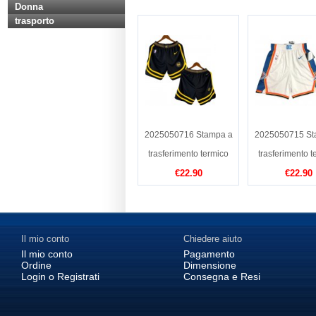
Donna
trasporto
2025050716 Stampa a
2025050715 St
trasferimento termico
trasferimento t
€22.90
€22.90
Il mio conto
Chiedere aiuto
Il mio conto
Pagamento
Ordine
Dimensione
Login o Registrati
Consegna e Resi