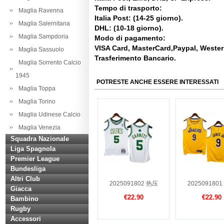
Tempo di trasporto:
Maglia Ravenna
Italia Post: (14-25 giorno).
Maglia Salernitana
DHL: (10-18 giorno).
Maglia Sampdoria
Modo di pagamento:
VISA Card, MasterCard,Paypal, Weste
Maglia Sassuolo
Trasferimento Bancario.
Maglia Sorrento Calcio
1945
POTRESTE ANCHE ESSERE INTERESSATI
Maglia Toppa
Maglia Torino
Maglia Udinese Calcio
Maglia Venezia
Squadra Nazionale
Liga Spagnola
Premier League
Bundesliga
Altri Club
2025091802 热压
202509180
Giacca
€22.90
€22.90
Bambino
Rugby
Accessori