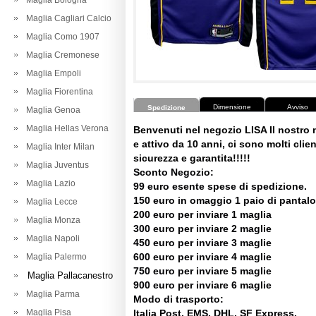
Maglia Bologna
Maglia Cagliari Calcio
Maglia Como 1907
Maglia Cremonese
Maglia Empoli
Maglia Fiorentina
Dimensione
Avviso
Spedizione
Maglia Genoa
Maglia Hellas Verona
Benvenuti nel negozio LISA Il nostro
e attivo da 10 anni, ci sono molti client
Maglia Inter Milan
sicurezza e garantita!!!!!
Maglia Juventus
Sconto Negozio:
Maglia Lazio
99 euro esente spese di spedizione.
150 euro in omaggio 1 paio di pantalo
Maglia Lecce
200 euro per inviare 1 maglia
Maglia Monza
300 euro per inviare 2 maglie
Maglia Napoli
450 euro per inviare 3 maglie
600 euro per inviare 4 maglie
Maglia Palermo
750 euro per inviare 5 maglie
Maglia Pallacanestro
900 euro per inviare 6 maglie
Maglia Parma
Modo di trasporto:
Maglia Pisa
Italia Post, EMS, DHL, SF Express.