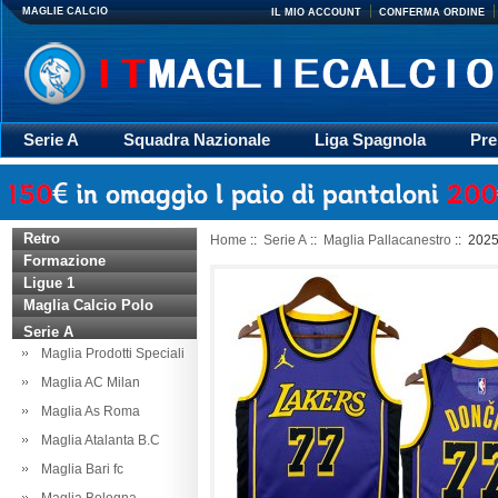
MAGLIE CALCIO
IL MIO ACCOUNT
CONFERMA ORDINE
Serie A
Squadra Nazionale
Liga Spagnola
Pre
Giacca
Rugby
trasporto
Accessori
Retr
Retro
Home
::
Serie A
::
Maglia Pallacanestro
:: 2025
Formazione
Ligue 1
Maglia Calcio Polo
Serie A
Maglia Prodotti Speciali
Maglia AC Milan
Maglia As Roma
Maglia Atalanta B.C
Maglia Bari fc