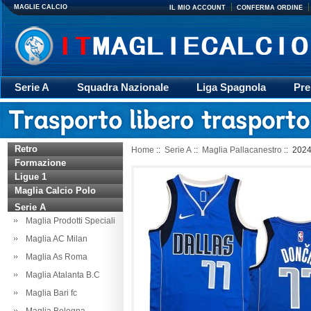
MAGLIE CALCIO
IL MIO ACCOUNT
CONFERMA ORDINE
Serie A
Squadra Nazionale
Liga Spagnola
Pre
Giacca
Rugby
trasporto
Accessori
Retr
Retro
Home
::
Serie A
::
Maglia Pallacanestro
:: 202
Formazione
Ligue 1
Maglia Calcio Polo
Serie A
Maglia Prodotti Speciali
Maglia AC Milan
Maglia As Roma
Maglia Atalanta B.C
Maglia Bari fc