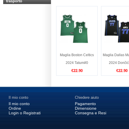
trasporto
Maglia Boston Celtics
Maglia Dallas M
2024 Tatum#0
2024 Donči
€22.90
€22.90
Il mio conto
Chiedere aiuto
Il mio conto
Pagamento
Ordine
Dimensione
Login o Registrati
Consegna e Resi