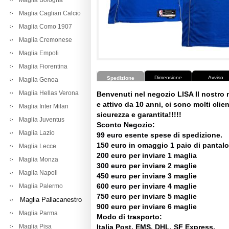
Maglia Bologna
Maglia Cagliari Calcio
Maglia Como 1907
Maglia Cremonese
Maglia Empoli
Maglia Fiorentina
Dimensione
Avviso
Spedizione
Maglia Genoa
Maglia Hellas Verona
Benvenuti nel negozio LISA Il nostro
e attivo da 10 anni, ci sono molti client
Maglia Inter Milan
sicurezza e garantita!!!!!
Maglia Juventus
Sconto Negozio:
Maglia Lazio
99 euro esente spese di spedizione.
150 euro in omaggio 1 paio di pantalo
Maglia Lecce
200 euro per inviare 1 maglia
Maglia Monza
300 euro per inviare 2 maglie
Maglia Napoli
450 euro per inviare 3 maglie
600 euro per inviare 4 maglie
Maglia Palermo
750 euro per inviare 5 maglie
Maglia Pallacanestro
900 euro per inviare 6 maglie
Maglia Parma
Modo di trasporto:
Maglia Pisa
Italia Post, EMS, DHL, SF Express.